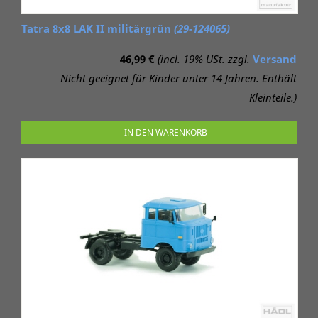
Tatra 8x8 LAK II militärgrün
(29-124065)
46,99 €
(incl. 19% USt. zzgl.
Versand
Nicht geeignet für Kinder unter 14 Jahren. Enthält
Kleinteile.)
IN DEN WARENKORB