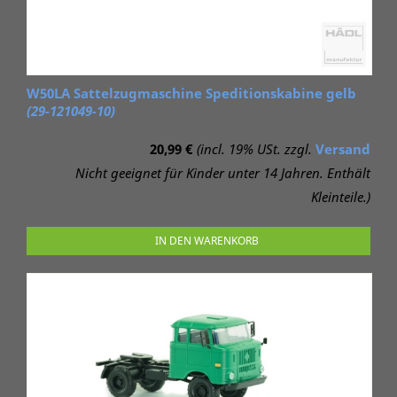
W50LA Sattelzugmaschine Speditionskabine gelb
(29-121049-10)
20,99 €
(incl. 19% USt. zzgl.
Versand
Nicht geeignet für Kinder unter 14 Jahren. Enthält
Kleinteile.)
IN DEN WARENKORB