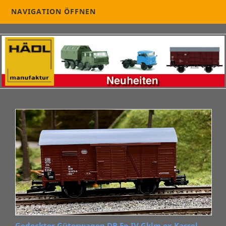
NAVIGATION ÖFFNEN
Gedeckter Güterwagen DB Ep IV Gklm ex.Kassel