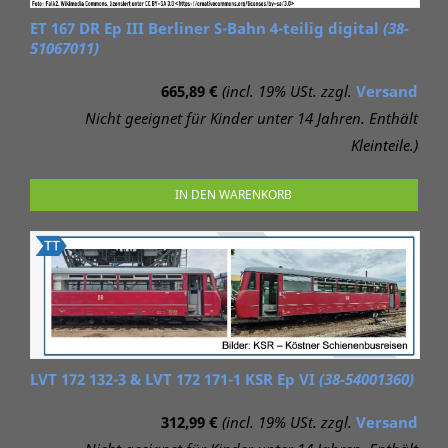
ET 167 DR Ep III Berliner S-Bahn 4-teilig digital
(38-
51067011)
665,89 €
(incl. 19% USt. zzgl.
Versand
Nicht geeignet für Kinder unter 14 Jahren. Enthält
Kleinteile.)
IN DEN WARENKORB
LVT 172 132-3 & LVT 172 171-1 KSR Ep VI
(38-54001360)
312,99 €
(incl. 19% USt. zzgl.
Versand