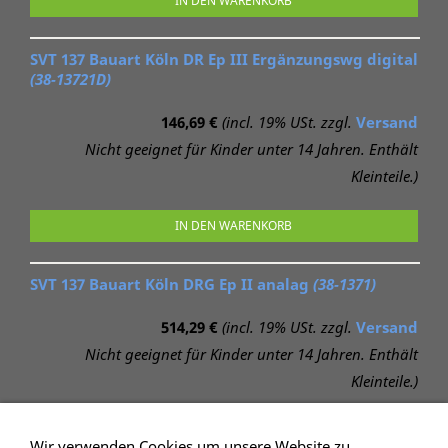
IN DEN WARENKORB
SVT 137 Bauart Köln DR Ep III Ergänzungswg digital
(38-13721D)
146,69 €
(incl. 19% USt. zzgl.
Versand
Nicht geeignet für Kinder unter 14 Jahren. Enthält
Kleinteile.)
IN DEN WARENKORB
SVT 137 Bauart Köln DRG Ep II analag
(38-1371)
514,29 €
(incl. 19% USt. zzgl.
Versand
Nicht geeignet für Kinder unter 14 Jahren. Enthält
Kleinteile.)
IN DEN WARENKORB
Wir verwenden Cookies um unsere Website zu