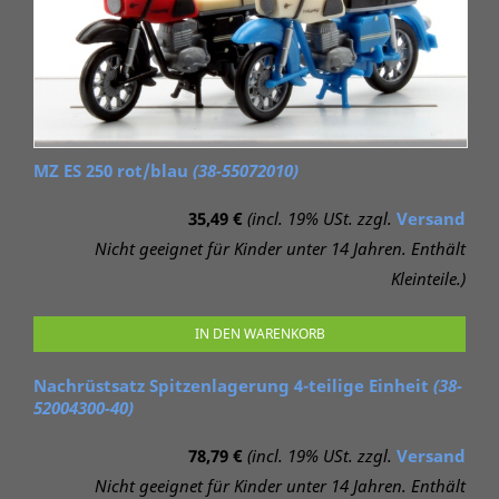
MZ ES 250 rot/blau
(38-55072010)
35,49 €
(incl. 19% USt. zzgl.
Versand
Nicht geeignet für Kinder unter 14 Jahren. Enthält
Kleinteile.)
IN DEN WARENKORB
Nachrüstsatz Spitzenlagerung 4-teilige Einheit
(38-
52004300-40)
78,79 €
(incl. 19% USt. zzgl.
Versand
Nicht geeignet für Kinder unter 14 Jahren. Enthält