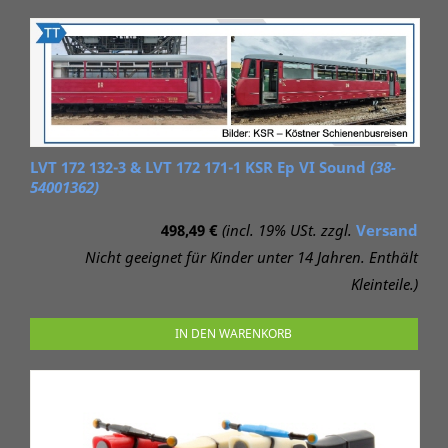
LVT 172 132-3 & LVT 172 171-1 KSR Ep VI Sound
(38-
54001362)
498,49 €
(incl. 19% USt. zzgl.
Versand
Nicht geeignet für Kinder unter 14 Jahren. Enthält
Kleinteile.)
IN DEN WARENKORB