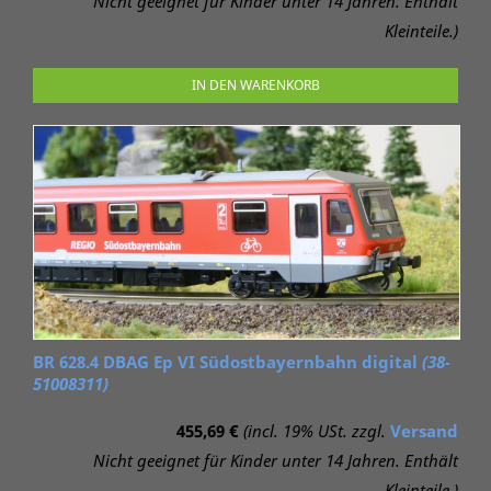
Nicht geeignet für Kinder unter 14 Jahren. Enthält
Kleinteile.)
IN DEN WARENKORB
BR 628.4 DBAG Ep VI Südostbayernbahn digital
(38-
51008311)
455,69 €
(incl. 19% USt. zzgl.
Versand
Nicht geeignet für Kinder unter 14 Jahren. Enthält
Kleinteile.)