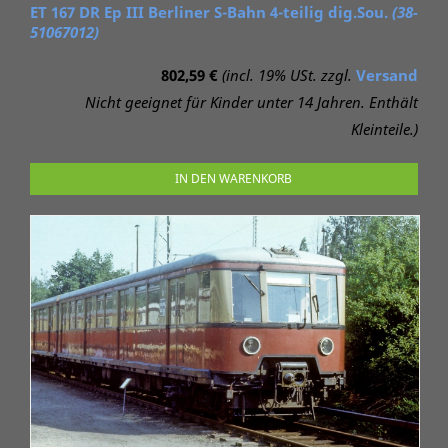
ET 167 DR Ep III Berliner S-Bahn 4-teilig dig.Sou.
(38-
51067012)
802,59 €
(incl. 19% USt. zzgl.
Versand
Nicht geeignet für Kinder unter 14 Jahren. Enthält
Kleinteile.)
IN DEN WARENKORB