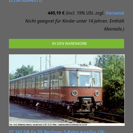
Li
(38-52004311)
449,19 €
(incl. 19% USt. zzgl.
Versand
Nicht geeignet für Kinder unter 14 Jahren. Enthält
Kleinteile.)
IN DEN WARENKORB
ET 167 DR Ep III Berliner S-Bahn 4-teilig
(38-