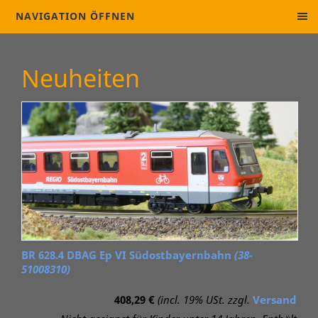
NAVIGATION ÖFFNEN
Neuheiten
BR 628.4 DBAG Ep VI Südostbayernbahn
(38-
51008310)
408,29 €
(incl. 19% USt. zzgl.
Versand