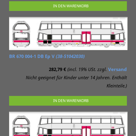
IN DEN WARENKORB
BR 670 004-1 DB Ep V
(38-51042030)
282,79 €
(incl. 19% USt. zzgl.
Versand
Nicht geeignet für Kinder unter 14 Jahren. Enthält
Kleinteile.)
IN DEN WARENKORB