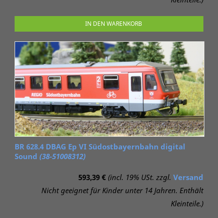
IN DEN WARENKORB
BR 628.4 DBAG Ep VI Südostbayernbahn digital
Sound
(38-51008312)
593,39 €
(incl. 19% USt. zzgl.
Versand
Nicht geeignet für Kinder unter 14 Jahren. Enthält
Kleinteile.)