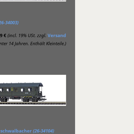
26-34003)
9 €
(incl. 19% USt. zzgl.
Versand
ter 14 Jahren. Enthält Kleinteile.)
nschwalbacher
(26-34104)