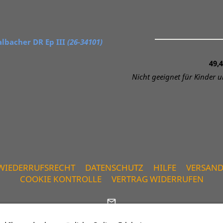
bacher DR Ep III
(26-34101)
49,4
Nicht geeignet für Kinder un
WIEDERRUFSRECHT
DATENSCHUTZ
HILFE
VERSAN
COOKIE KONTROLLE
VERTRAG WIDERRUFEN