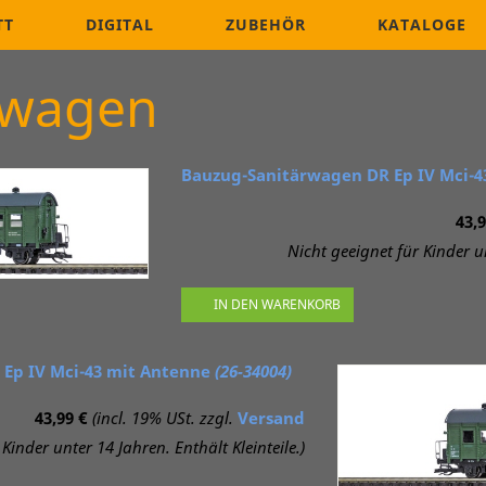
TT
DIGITAL
ZUBEHÖR
KATALOGE
nwagen
Bauzug-Sanitärwagen DR Ep IV Mci-
43,9
Nicht geeignet für Kinder un
IN DEN WARENKORB
Ep IV Mci-43 mit Antenne
(26-34004)
43,99 €
(incl. 19% USt. zzgl.
Versand
Kinder unter 14 Jahren. Enthält Kleinteile.)