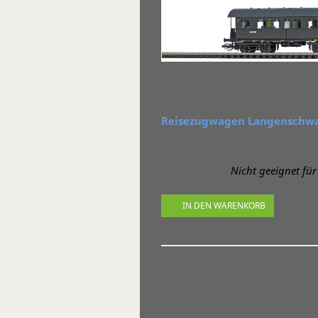
Reisezugwagen Langenschwal
Nicht geeignet für 
IN DEN WARENKORB