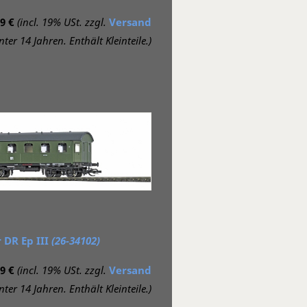
9 €
(incl. 19% USt. zzgl.
Versand
ter 14 Jahren. Enthält Kleinteile.)
DR Ep III
(26-34102)
9 €
(incl. 19% USt. zzgl.
Versand
ter 14 Jahren. Enthält Kleinteile.)