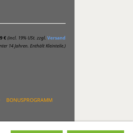
9 €
(incl. 19% USt. zzgl.
Versand
ter 14 Jahren. Enthält Kleinteile.)
D
BONUSPROGRAMM