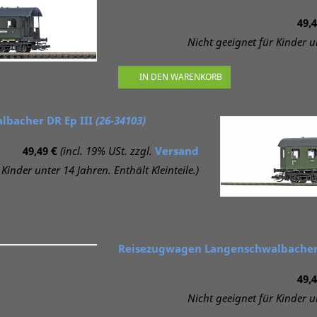
49,4
Nicht geeignet für Kinder un
IN DEN WARENKORB
bacher DR Ep III
(26-34103)
49,49 €
(incl. 19% USt. zzgl.
Versand
Kinder unter 14 Jahren. Enthält Kleinteile.)
Reisezugwagen Langenschwalbacher 
49,4
Nicht geeignet für Kinder un