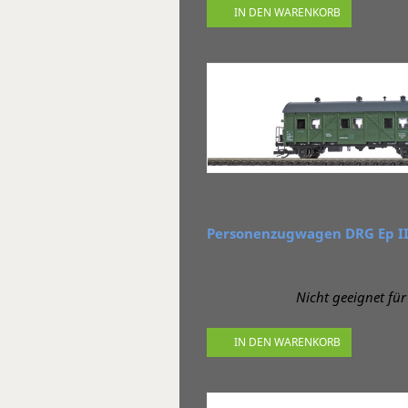
IN DEN WARENKORB
Personenzugwagen DRG Ep I
Nicht geeignet für 
IN DEN WARENKORB