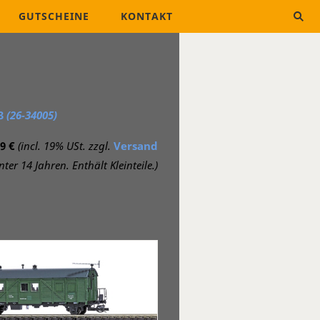
GUTSCHEINE
KONTAKT
43
(26-34005)
9 €
(incl. 19% USt. zzgl.
Versand
ter 14 Jahren. Enthält Kleinteile.)