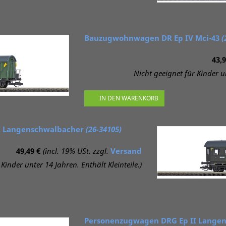
Bauzugwohnwagen DR Ep IV Mci-43
(
43,9
Nicht geeignet für Kinder un
IN DEN WARENKORB
I Langenschwalbacher
(26-34105)
49,49 €
(incl. 19% USt. zzgl.
Versand
Kinder unter 14 Jahren. Enthält Kleinteile.)
Personenzugwagen DRG Ep II Lange