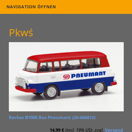
NAVIGATION ÖFFNEN
Pkw´s
Barkas B1000 Bus Pneumant
(20-066815)
14,99 €
(incl. 19% USt. zzgl.
Versand