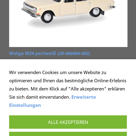
Wolga M24 perlweiß
(20-066884-002)
13,59 €
(incl. 19% USt. zzgl.
Versand
Wir verwenden Cookies um unsere Website zu
Nicht geeignet für Kinder unter 14 Jahren. Enthält
optimieren und Ihnen das bestmögliche Online-Erlebnis
Kleinteile.)
zu bieten. Mit dem Klick auf "Alle akzeptieren" erklären
Sie sich damit einverstanden.
Erweiterte
Einstellungen
IMPRESSUM
AGB
WIEDERRUFSRECHT
DATENSCHUTZ
HILFE
VERSAND
ALLE AKZEPTIEREN
BONUSPROGRAMM
COOKIE KONTROLLE
VERTRAG WIDERRUFEN