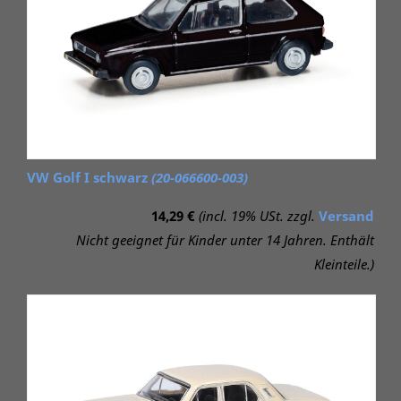
VW Golf I schwarz
(20-066600-003)
14,29 €
(incl. 19% USt. zzgl.
Versand
Nicht geeignet für Kinder unter 14 Jahren. Enthält
Kleinteile.)