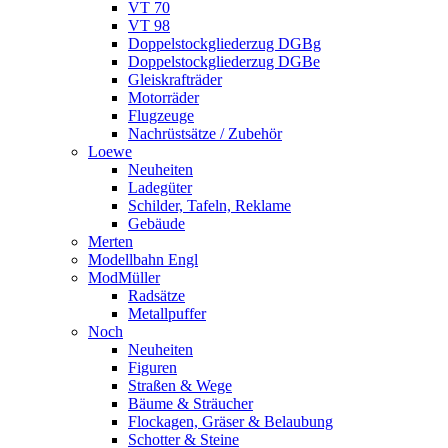
VT 70
VT 98
Doppelstockgliederzug DGBg
Doppelstockgliederzug DGBe
Gleiskrafträder
Motorräder
Flugzeuge
Nachrüstsätze / Zubehör
Loewe
Neuheiten
Ladegüter
Schilder, Tafeln, Reklame
Gebäude
Merten
Modellbahn Engl
ModMüller
Radsätze
Metallpuffer
Noch
Neuheiten
Figuren
Straßen & Wege
Bäume & Sträucher
Flockagen, Gräser & Belaubung
Schotter & Steine