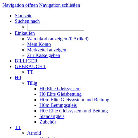
Navigation öffnen
Navigation schließen
Startseite
Suchen nach
Einkaufen
Warenkorb anzeigen (
0
Artikel)
Mein Konto
Merkzettel anzeigen
Zur Kasse gehen
BILLIGER
GEBRAUCHT
TT
H0
Tillig
H0 Elite Gleissystem
H0 Elite Gleisbettung
H0m Elite Gleissystem und Bettung
H0m Bettungsgleis
H0e Elite Gleissystem und Bettung
Standartgleis
Zubehör
TT
Arnold