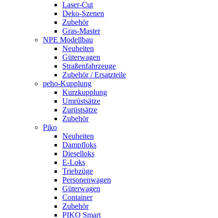
Laser-Cut
Deko-Szenen
Zubehör
Gras-Master
NPE Modellbau
Neuheiten
Güterwagen
Straßenfahrzeuge
Zubehör / Ersatzteile
peho-Kupplung
Kurzkupplung
Umrüstsätze
Zurüstsätze
Zubehör
Piko
Neuheiten
Dampfloks
Dieselloks
E-Loks
Triebzüge
Personenwagen
Güterwagen
Container
Zubehör
PIKO Smart