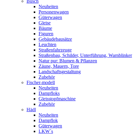
Busch
Neuheiten
Personenwagen
Güterwagen
Gleise
Bäume
Figuren
Gebäudebausätze
Leuchten
Straßenfahrzeuge
Straßenbau, Schilder, Unterführung, Warnblinker
Natur pur: Blumen & Pflanzen
Zäune, Mauern, Tore
Landschaftsgestaltung
Zubehör
Fischer-modell
Neuheiten
Dampfloks
Gleisstopfmaschine
Zubehör
Hädl
Neuheiten
Dampflok
Güterwagen
LKW´s