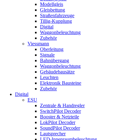
Modellgleis
Gleisbettung
Straßenfahrzeuge
Tillig-Kupplung
Digital
Waggonbeleuchtung
Zubehör
Viessmann
Oberleitung
Signale
Bahnübergang
Waggonbeleuchtung
Gebäudebausätze
Leuchten
Elektronik Bausteine
Zubehör
Digital
ESU
Zentrale & Handregler
SwitchPilot Decoder
Booster & Netzteile
LokPilot Decoder
SoundPilot Decoder
Lautsprecher
LED-Innenraumbeleuchtung