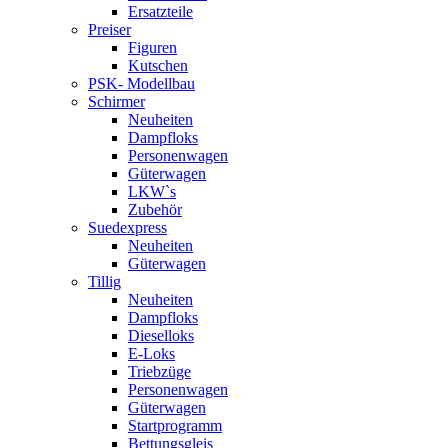
Ersatzteile
Preiser
Figuren
Kutschen
PSK- Modellbau
Schirmer
Neuheiten
Dampfloks
Personenwagen
Güterwagen
LKW`s
Zubehör
Suedexpress
Neuheiten
Güterwagen
Tillig
Neuheiten
Dampfloks
Dieselloks
E-Loks
Triebzüge
Personenwagen
Güterwagen
Startprogramm
Bettungsgleis