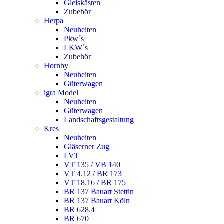
Gleiskästen
Zubehör
Herpa
Neuheiten
Pkw´s
LKW´s
Zubehör
Hornby
Neuheiten
Güterwagen
igra Model
Neuheiten
Güterwagen
Landschaftsgestaltung
Kres
Neuheiten
Gläserner Zug
LVT
VT 135 / VB 140
VT 4.12 / BR 173
VT 18.16 / BR 175
BR 137 Bauart Stettin
BR 137 Bauart Köln
BR 628.4
BR 670