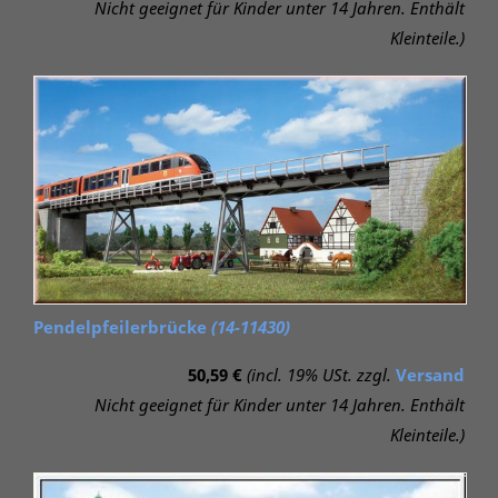
Nicht geeignet für Kinder unter 14 Jahren. Enthält
Kleinteile.)
Pendelpfeilerbrücke
(14-11430)
50,59 €
(incl. 19% USt. zzgl.
Versand
Nicht geeignet für Kinder unter 14 Jahren. Enthält
Kleinteile.)