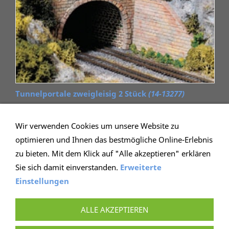
Tunnelportale zweigleisig 2 Stück
(14-13277)
23,19 €
(incl. 19% USt. zzgl.
Versand
Wir verwenden Cookies um unsere Website zu
Nicht geeignet für Kinder unter 14 Jahren. Enthält
optimieren und Ihnen das bestmögliche Online-Erlebnis
Kleinteile.)
zu bieten. Mit dem Klick auf "Alle akzeptieren" erklären
Sie sich damit einverstanden.
Erweiterte
Einstellungen
IMPRESSUM
AGB
WIEDERRUFSRECHT
DATENSCHUTZ
HILFE
VERSAND
ALLE AKZEPTIEREN
BONUSPROGRAMM
COOKIE KONTROLLE
VERTRAG WIDERRUFEN