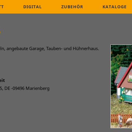
TT
DIGITAL
ZUBEHÖR
KATALOGE
s
ln, angebaute Garage, Tauben- und Hühnerhaus.
eit
, DE -09496 Marienberg