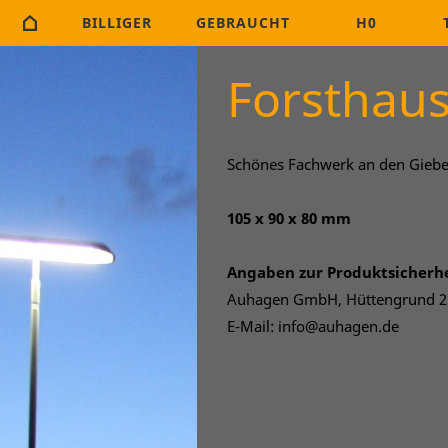
BILLIGER
GEBRAUCHT
H0
Forsthau
Schönes Fachwerk an den Giebe
105 x 90 x 80 mm
Angaben zur Produktsicherh
Auhagen GmbH, Hüttengrund 25
E-Mail: info@auhagen.de