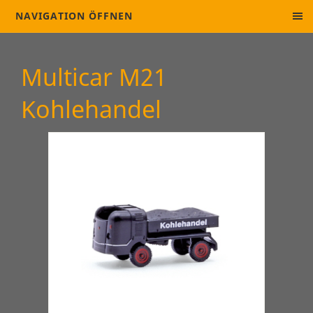
NAVIGATION ÖFFNEN
Multicar M21
Kohlehandel