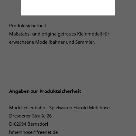
Produktsicherheit
Maßstabs- und originalgetreues Kleinmodell für
erwachsene Modellbahner und Sammler.
Angaben zur Produktsicherheit
Modelleisenbahn - Spielwaren Harold Mehlhose
Dresdener Straße 26
D-02994 Bernsdorf
hmehlhose@freenet.de