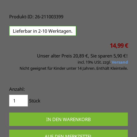
Produkt-ID: 26-211003399
Lieferbar in 2-10 Werktagen.
14,99 €
Unser alter Preis 20,89 €, Sie sparen 5,90 €!
incl. 19% USt. zzgl.
Versand
Nicht geeignet für Kinder unter 14 Jahren. Enthält Kleinteile.
Anzahl:
Stück
IN DEN WARENKORB
AUF DEN MERKZETTEL