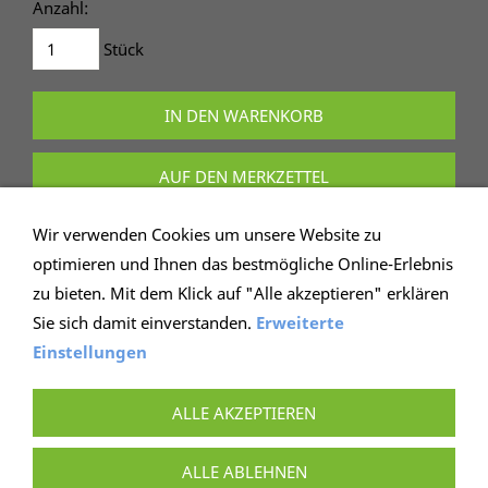
Anzahl:
Stück
IN DEN WARENKORB
AUF DEN MERKZETTEL
Dieses Produkt weiterempfehlen
Wir verwenden Cookies um unsere Website zu
optimieren und Ihnen das bestmögliche Online-Erlebnis
zu bieten. Mit dem Klick auf "Alle akzeptieren" erklären
Sie sich damit einverstanden.
Erweiterte
Einstellungen
IMPRESSUM
AGB
WIEDERRUFSRECHT
DATENSCHUTZ
HILFE
VERSAND
ALLE AKZEPTIEREN
BONUSPROGRAMM
COOKIE KONTROLLE
VERTRAG WIDERRUFEN
ALLE ABLEHNEN