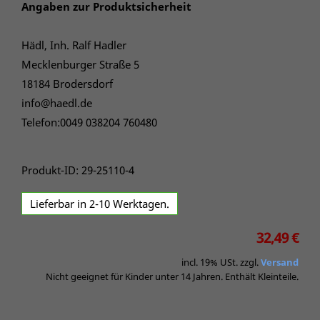
Angaben zur Produktsicherheit
Hädl, Inh. Ralf Hadler
Mecklenburger Straße 5
18184 Brodersdorf
info@haedl.de
Telefon:0049 038204 760480
Produkt-ID: 29-25110-4
Lieferbar in 2-10 Werktagen.
32,49 €
incl. 19% USt. zzgl.
Versand
Nicht geeignet für Kinder unter 14 Jahren. Enthält Kleinteile.