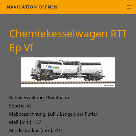
NAVIGATION ÖFFNEN
Chemiekesselwagen RTI
Ep VI
Bahnverwaltung: Privatbahn
Epoche: VI
Maßbezeichnung: LüP / Länge über Puffer
Maß [mm]: 137
Mindestradius [mm]: 310