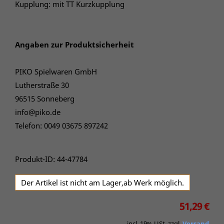
Kupplung: mit TT Kurzkupplung
Angaben zur Produktsicherheit
PIKO Spielwaren GmbH
Lutherstraße 30
96515 Sonneberg
info@piko.de
Telefon: 0049 03675 897242
Produkt-ID: 44-47784
Der Artikel ist nicht am Lager,ab Werk möglich.
51,29 €
incl. 19% USt. zzgl.
Versand