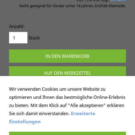
Nicht geeignet für Kinder unter 14 Jahren. Enthält Kleinteile.
Anzahl:
Stück
IN DEN WARENKORB
AUF DEN MERKZETTEL
Dieses Produkt weiterempfehlen
Wir verwenden Cookies um unsere Website zu
optimieren und Ihnen das bestmögliche Online-Erlebnis
zu bieten. Mit dem Klick auf "Alle akzeptieren" erklären
Sie sich damit einverstanden.
Erweiterte
Einstellungen
IMPRESSUM
AGB
WIEDERRUFSRECHT
DATENSCHUTZ
HILFE
VERSAND