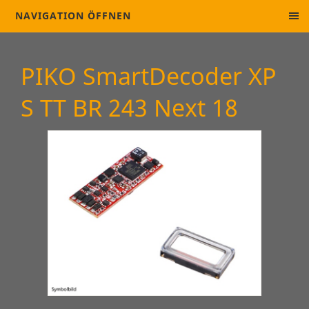
NAVIGATION ÖFFNEN
PIKO SmartDecoder XP
S TT BR 243 Next 18