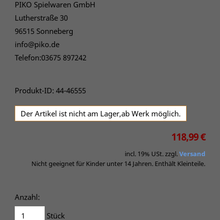
PIKO Spielwaren GmbH
Lutherstraße 30
96515 Sonneberg
info@piko.de
Telefon:03675 897242
Produkt-ID: 44-46555
Der Artikel ist nicht am Lager,ab Werk möglich.
118,99 €
incl. 19% USt. zzgl.
Versand
Nicht geeignet für Kinder unter 14 Jahren. Enthält Kleinteile.
Anzahl:
Stück