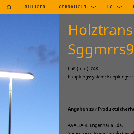
BILLIGER
GEBRAUCHT
H0
Holztrans
Sggmrrs9
LüP (mm): 248
Kupplungssystem: Kupplungssc
Angaben zur Produktsicherh
AVALIARE Engenharia Lda.
Sudexpress, Praça Camilo Caste