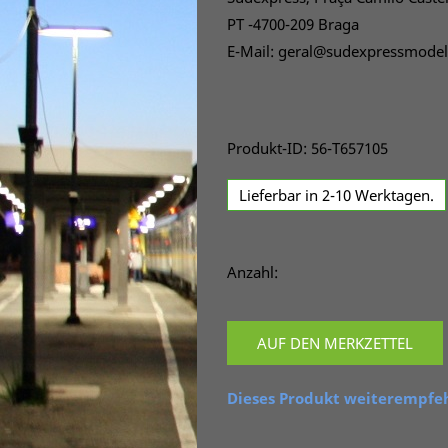
PT -4700-209 Braga
E-Mail: geral@sudexpressmodel
Produkt-ID: 56-T657105
Lieferbar in 2-10 Werktagen.
Anzahl:
AUF DEN MERKZETTEL
Dieses Produkt weiterempfe