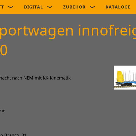
TT
DIGITAL
ZUBEHÖR
KATALOGE
portwagen innofreig
0
hacht nach NEM mit KK-Kinematik
eit
lo Branco, 31