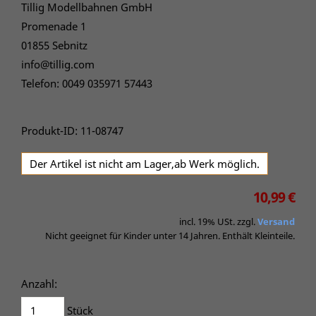
Tillig Modellbahnen GmbH
Promenade 1
01855 Sebnitz
info@tillig.com
Telefon: 0049 035971 57443
Produkt-ID: 11-08747
Der Artikel ist nicht am Lager,ab Werk möglich.
10,99 €
incl. 19% USt. zzgl.
Versand
Nicht geeignet für Kinder unter 14 Jahren. Enthält Kleinteile.
Anzahl:
Stück