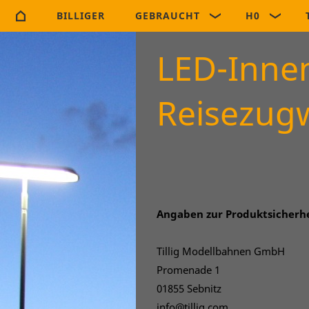
BILLIGER
GEBRAUCHT
H0
LED-Inne
Reisezug
Angaben zur Produktsicherh
Tillig Modellbahnen GmbH
Promenade 1
01855 Sebnitz
info@tillig.com