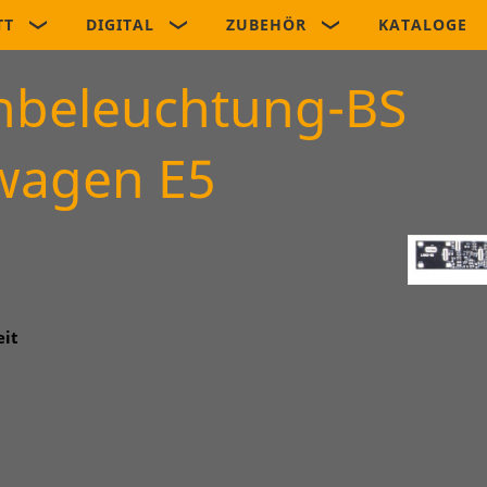
TT
DIGITAL
ZUBEHÖR
KATALOGE
nbeleuchtung-BS
wagen E5
eit