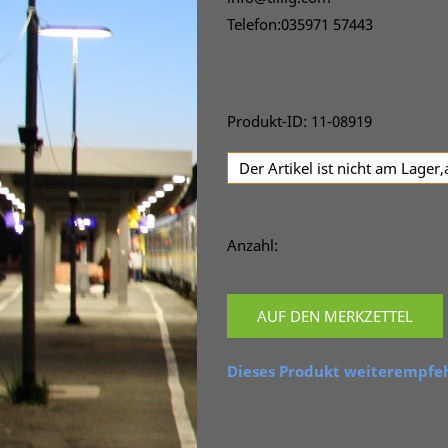
Telefon:035971 57443
Produkt-ID: 11-08919
Der Artikel ist nicht am Lager
Anzahl:
AUF DEN MERKZETTEL
Dieses Produkt weiterempfe